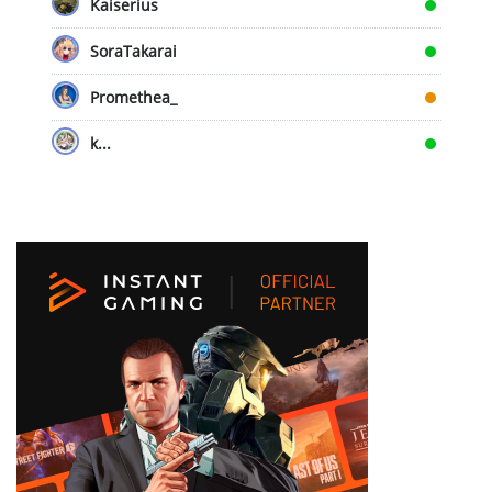
Kaiserius
SoraTakarai
Promethea_
k...