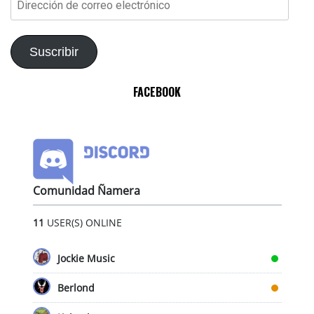
de
correo
electrónico
Suscribir
FACEBOOK
Comunidad Ñamera
11
USER(S) ONLINE
Jockie Music
Berlond