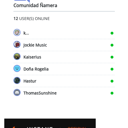
Comunidad Ñamera
12
USER(S) ONLINE
k...
Jockie Music
Kaiserius
Doña Rogelia
Hastur
ThomasSunshine