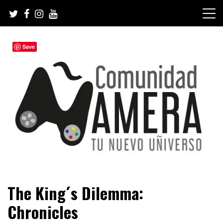
Skip
to
content
Save
Tu nuevo Uñiverso
Comunidad Ñamera
The King´s Dilemma:
Chronicles