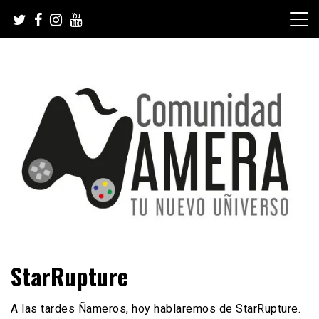
Skip
to
content
Tu nuevo Uñiverso
Comunidad Ñamera
StarRupture
A las tardes Ñameros, hoy hablaremos de StarRupture.