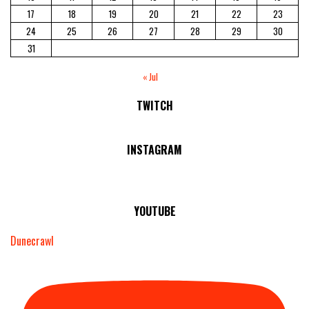
17
18
19
20
21
22
23
24
25
26
27
28
29
30
31
« Jul
TWITCH
No Streams Online!
INSTAGRAM
YOUTUBE
Dunecrawl