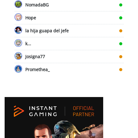
NomadaBG
Hope
la hija guapa del jefe
k...
Josigna77
Promethea_