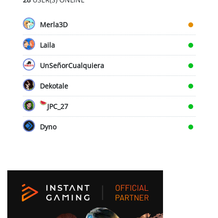
Merla3D
Laila
UnSeñorCualquiera
Dekotale
JPC_27
Dyno