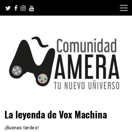
Skip
to
content
Tu nuevo Uñiverso
Comunidad Ñamera
La leyenda de Vox Machina
¡Buenas tardes!