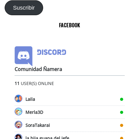
electrónico
Suscribir
FACEBOOK
Comunidad Ñamera
11
USER(S) ONLINE
Laila
Merla3D
SoraTakarai
la hija guapa del jefe