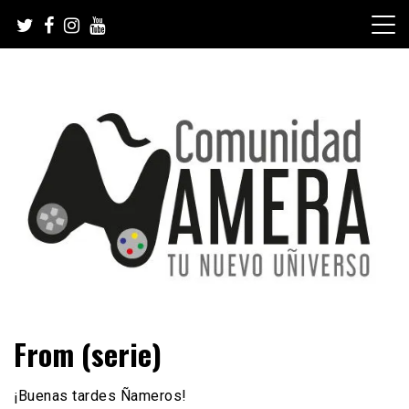
Skip
to
content
Tu nuevo Uñiverso
Comunidad Ñamera
From (serie)
¡Buenas tardes Ñameros!