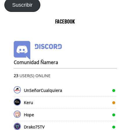
electrónico
Suscribir
FACEBOOK
Comunidad Ñamera
23
USER(S) ONLINE
UnSeñorCualquiera
Keru
Hope
Drako75TV