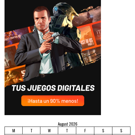
August 2026
M
T
W
T
F
S
S