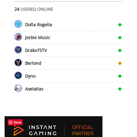
24
USER(S) ONLINE
Doña Rogelia
Jockie Music
Drako75TV
Berlond
Dyno
Axelatias
Save