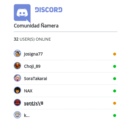
Comunidad Ñamera
32
USER(S) ONLINE
Josigna77
Choji_89
SoraTakarai
NAX
𝕤̼𝕒̼𝕟̼𝕥̼𝕚̼𝕩̼𝕍̼𝟠
k...