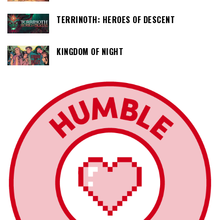
TERRINOTH: HEROES OF DESCENT
KINGDOM OF NIGHT