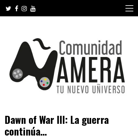
Skip
to
content
Tu nuevo Uñiverso
Comunidad Ñamera
Dawn of War III: La guerra
continúa…