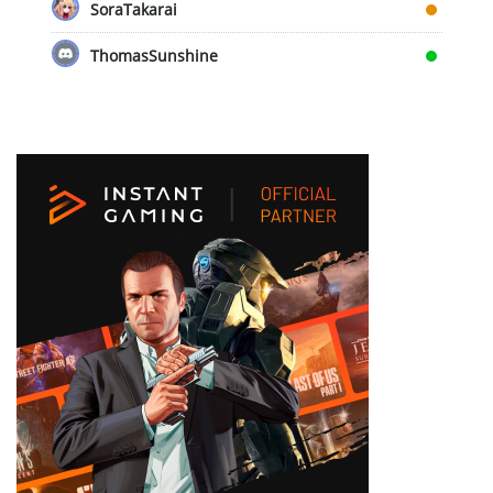
SoraTakarai
ThomasSunshine