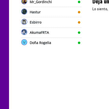
Deja u
Mr_Gordinchi
Lo siento
Hastur
Esbirro
AkumaFRTA
Doña Rogelia