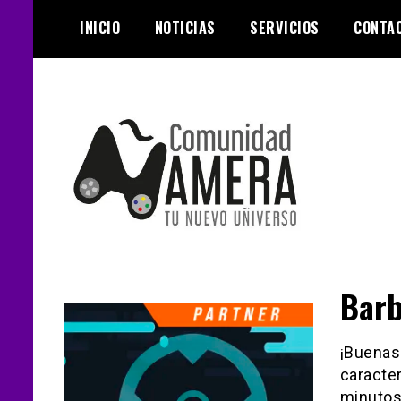
Skip
INICIO
NOTICIAS
SERVICIOS
CONTA
to
content
Tu nuevo Uñiverso
Comunidad
Bar
Ñamera
¡Buenas
caracter
minutos,