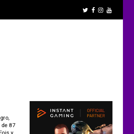
gro,
n de 87
Fois y