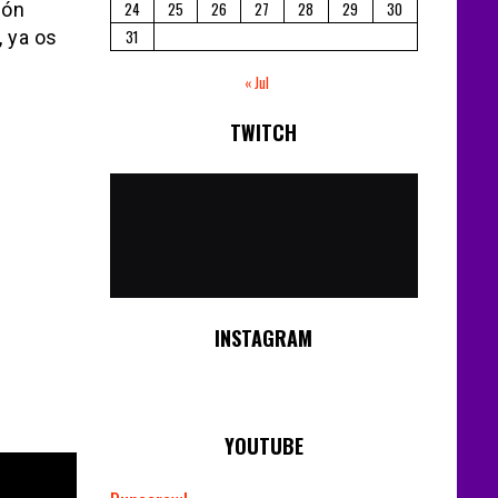
ión
24
25
26
27
28
29
30
 ya os
31
« Jul
TWITCH
No
Streams
Online!
INSTAGRAM
YOUTUBE