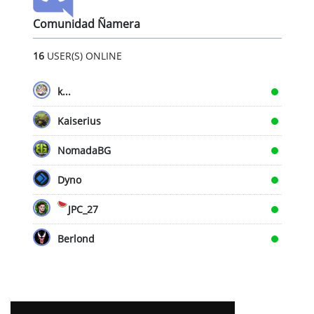
Comunidad Ñamera
16
USER(S) ONLINE
k...
Kaiserius
NomadaBG
Dyno
JPC_27
Berlond