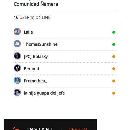
Comunidad Ñamera
16
USER(S) ONLINE
Laila
ThomasSunshine
[PC] Botasky
Berlond
Promethea_
la hija guapa del jefe