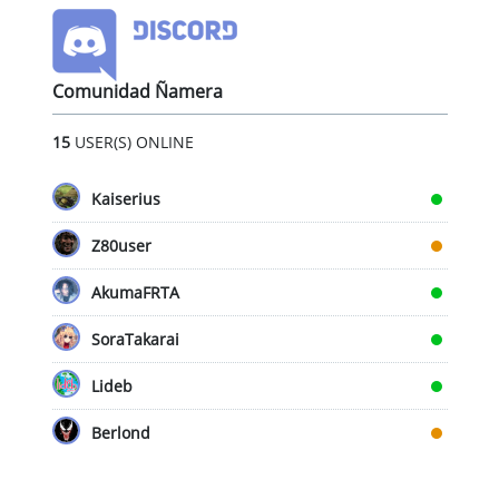
Comunidad Ñamera
15
USER(S) ONLINE
Kaiserius
Z80user
AkumaFRTA
SoraTakarai
Lideb
Berlond