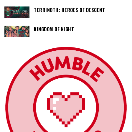
TERRINOTH: HEROES OF DESCENT
KINGDOM OF NIGHT