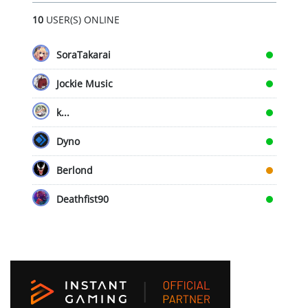
10
USER(S) ONLINE
SoraTakarai
Jockie Music
k...
Dyno
Berlond
Deathfist90