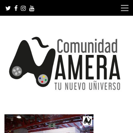
Skip
to
content
Tu nuevo Uñiverso
Comunidad Ñamera