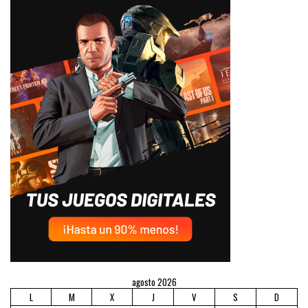
agosto 2026
L
M
X
J
V
S
D