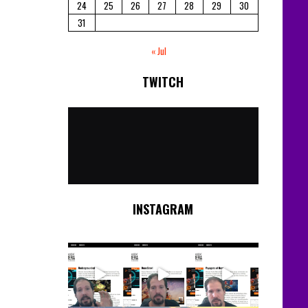
24
25
26
27
28
29
30
31
« Jul
TWITCH
No
Streams
Online!
INSTAGRAM