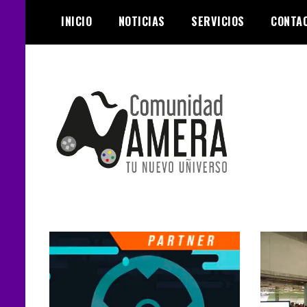
Skip
INICIO
NOTICIAS
SERVICIOS
CONTA
to
content
Tu nuevo Uñiverso
Comunidad
Ñamera