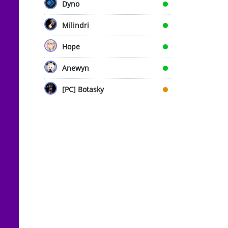
Dyno
Milindri
Hope
Anewyn
[PC] Botasky