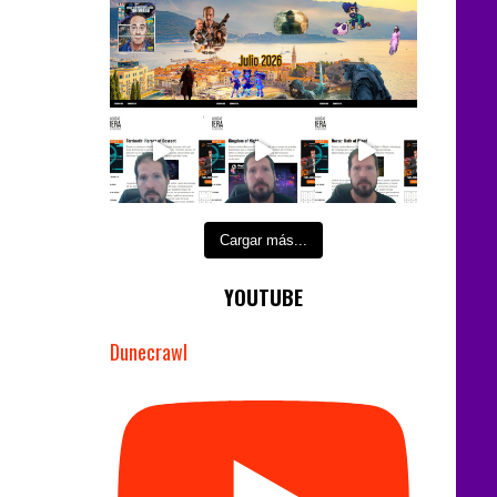
Cargar más...
YOUTUBE
Dunecrawl