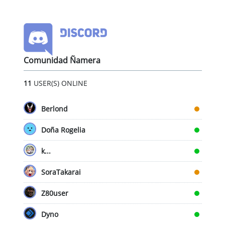
Comunidad Ñamera
11
USER(S) ONLINE
Berlond
Doña Rogelia
k...
SoraTakarai
Z80user
Dyno