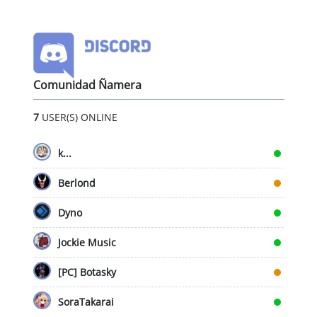
Comunidad Ñamera
7
USER(S) ONLINE
k...
Berlond
Dyno
Jockie Music
[PC] Botasky
SoraTakarai