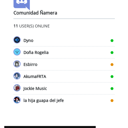
Comunidad Ñamera
11
USER(S) ONLINE
Dyno
Doña Rogelia
Esbirro
AkumaFRTA
Jockie Music
la hija guapa del jefe