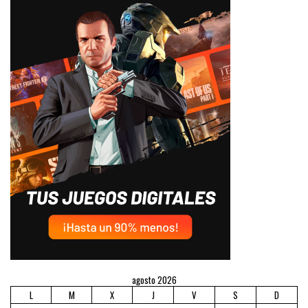
agosto 2026
L
M
X
J
V
S
D