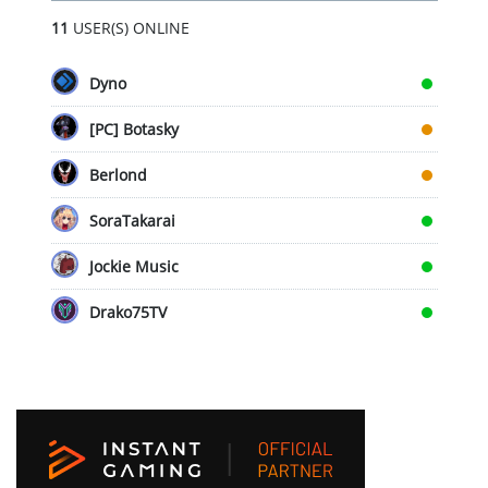
11
USER(S) ONLINE
Dyno
[PC] Botasky
Berlond
SoraTakarai
Jockie Music
Drako75TV