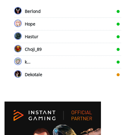
Berlond
Hope
Hastur
Choji_89
k...
Dekotale