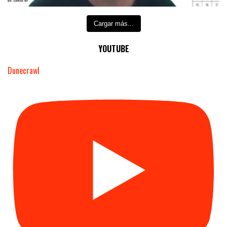
Cargar más...
YOUTUBE
Dunecrawl