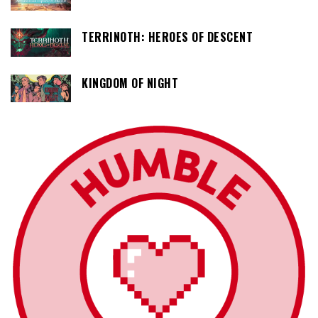
TERRINOTH: HEROES OF DESCENT
KINGDOM OF NIGHT