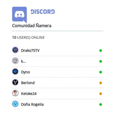
Comunidad Ñamera
10
USER(S) ONLINE
Drako75TV
k...
Dyno
Berlond
Keloke24
Doña Rogelia